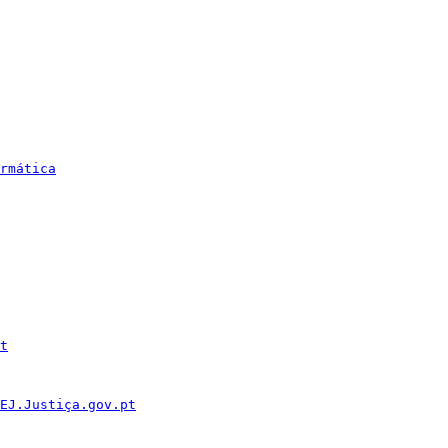
rmática
t
EJ.Justiça.gov.pt