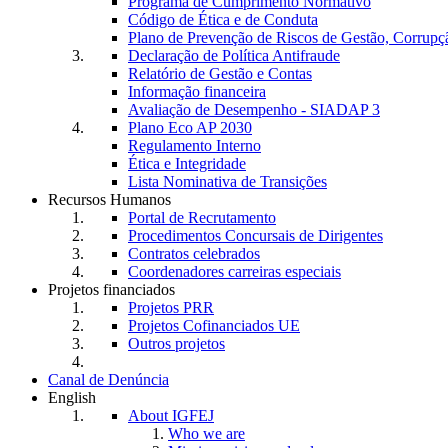
Programa de Cumprimento Normativo
Código de Ética e de Conduta
Plano de Prevenção de Riscos de Gestão, Corrupç
Declaração de Política Antifraude
Relatório de Gestão e Contas
Informação financeira
Avaliação de Desempenho - SIADAP 3
Plano Eco AP 2030
Regulamento Interno
Ética e Integridade
Lista Nominativa de Transições
Recursos Humanos
Portal de Recrutamento
Procedimentos Concursais de Dirigentes
Contratos celebrados
Coordenadores carreiras especiais
Projetos financiados
Projetos PRR
Projetos Cofinanciados UE
Outros projetos
Canal de Denúncia
English
About IGFEJ
Who we are