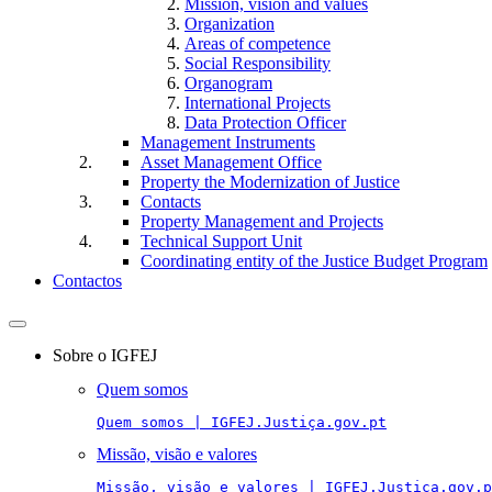
Mission, vision and values
Organization
Areas of competence
Social Responsibility
Organogram
International Projects
Data Protection Officer
Management Instruments
Asset Management Office
Property the Modernization of Justice
Contacts
Property Management and Projects
Technical Support Unit
Coordinating entity of the Justice Budget Program
Contactos
Toggle
navigation
Sobre o IGFEJ
Quem somos
Quem somos | IGFEJ.Justiça.gov.pt
Missão, visão e valores
Missão, visão e valores | IGFEJ.Justiça.gov.p