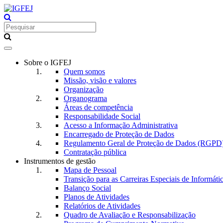
Toggle
navigation
Sobre o IGFEJ
Quem somos
Missão, visão e valores
Organização
Organograma
Áreas de competência
Responsabilidade Social
Acesso a Informação Administrativa
Encarregado de Proteção de Dados
Regulamento Geral de Proteção de Dados (RGPD
Contratação pública
Instrumentos de gestão
Mapa de Pessoal
Transição para as Carreiras Especiais de Informáti
Balanço Social
Planos de Atividades
Relatórios de Atividades
Quadro de Avaliação e Responsabilização