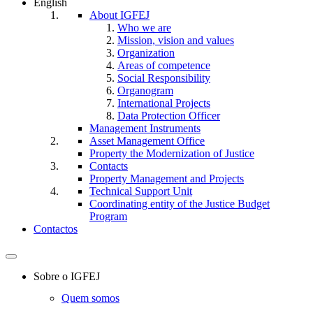
English
About IGFEJ
Who we are
Mission, vision and values
Organization
Areas of competence
Social Responsibility
Organogram
International Projects
Data Protection Officer
Management Instruments
Asset Management Office
Property the Modernization of Justice
Contacts
Property Management and Projects
Technical Support Unit
Coordinating entity of the Justice Budget
Program
Contactos
Toggle
navigation
Sobre o IGFEJ
Quem somos