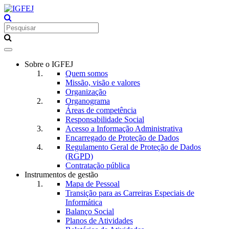
Toggle
navigation
Sobre o IGFEJ
Quem somos
Missão, visão e valores
Organização
Organograma
Áreas de competência
Responsabilidade Social
Acesso a Informação Administrativa
Encarregado de Proteção de Dados
Regulamento Geral de Proteção de Dados
(RGPD)
Contratação pública
Instrumentos de gestão
Mapa de Pessoal
Transição para as Carreiras Especiais de
Informática
Balanço Social
Planos de Atividades