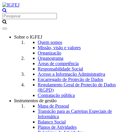
Toggle
navigation
Sobre o IGFEJ
Quem somos
Missão, visão e valores
Organização
Organograma
Áreas de competência
Responsabilidade Social
Acesso a Informação Administrativa
Encarregado de Proteção de Dados
Regulamento Geral de Proteção de Dados
(RGPD)
Contratação pública
Instrumentos de gestão
Mapa de Pessoal
Transição para as Carreiras Especiais de
Informática
Balanço Social
Planos de Atividades