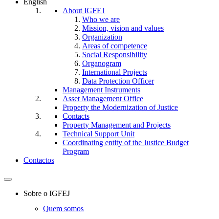
English
About IGFEJ
Who we are
Mission, vision and values
Organization
Areas of competence
Social Responsibility
Organogram
International Projects
Data Protection Officer
Management Instruments
Asset Management Office
Property the Modernization of Justice
Contacts
Property Management and Projects
Technical Support Unit
Coordinating entity of the Justice Budget
Program
Contactos
Toggle
navigation
Sobre o IGFEJ
Quem somos