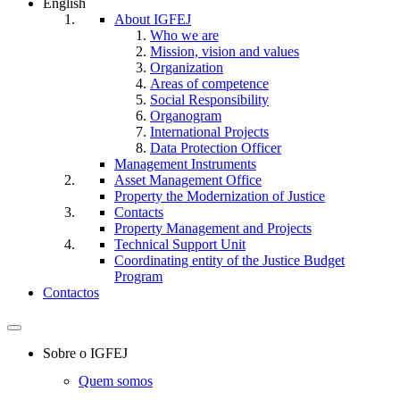
English
About IGFEJ
Who we are
Mission, vision and values
Organization
Areas of competence
Social Responsibility
Organogram
International Projects
Data Protection Officer
Management Instruments
Asset Management Office
Property the Modernization of Justice
Contacts
Property Management and Projects
Technical Support Unit
Coordinating entity of the Justice Budget
Program
Contactos
Toggle
navigation
Sobre o IGFEJ
Quem somos