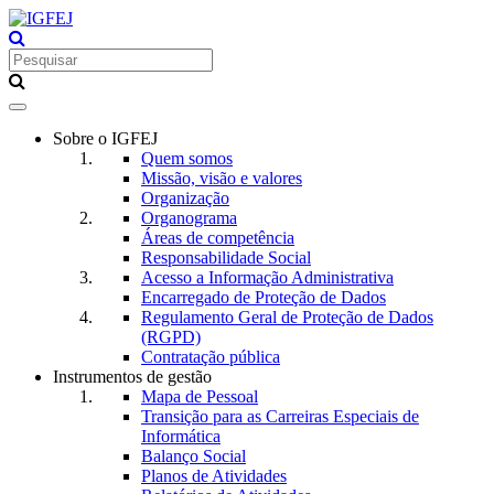
Toggle
navigation
Sobre o IGFEJ
Quem somos
Missão, visão e valores
Organização
Organograma
Áreas de competência
Responsabilidade Social
Acesso a Informação Administrativa
Encarregado de Proteção de Dados
Regulamento Geral de Proteção de Dados
(RGPD)
Contratação pública
Instrumentos de gestão
Mapa de Pessoal
Transição para as Carreiras Especiais de
Informática
Balanço Social
Planos de Atividades