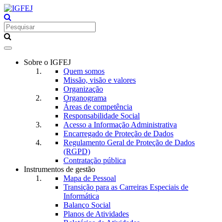
Toggle
navigation
Sobre o IGFEJ
Quem somos
Missão, visão e valores
Organização
Organograma
Áreas de competência
Responsabilidade Social
Acesso a Informação Administrativa
Encarregado de Proteção de Dados
Regulamento Geral de Proteção de Dados
(RGPD)
Contratação pública
Instrumentos de gestão
Mapa de Pessoal
Transição para as Carreiras Especiais de
Informática
Balanço Social
Planos de Atividades