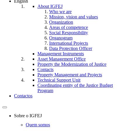
English
About IGFEJ
Who we are
Mission, vision and values
Organization
Areas of competence
Social Responsibility
Organogram
International Projects
Data Protection Officer
Management Instruments
Asset Management Office
Property the Modernization of Justice
Contacts
Property Management and Projects
Technical Support Unit
Coordinating entity of the Justice Budget
Program
Contactos
Toggle
navigation
Sobre o IGFEJ
Quem somos