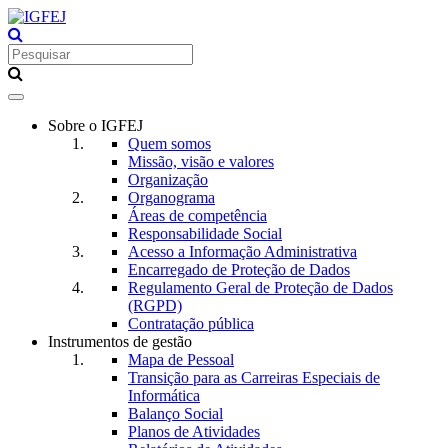
Toggle
navigation
Sobre o IGFEJ
Quem somos
Missão, visão e valores
Organização
Organograma
Áreas de competência
Responsabilidade Social
Acesso a Informação Administrativa
Encarregado de Proteção de Dados
Regulamento Geral de Proteção de Dados
(RGPD)
Contratação pública
Instrumentos de gestão
Mapa de Pessoal
Transição para as Carreiras Especiais de
Informática
Balanço Social
Planos de Atividades