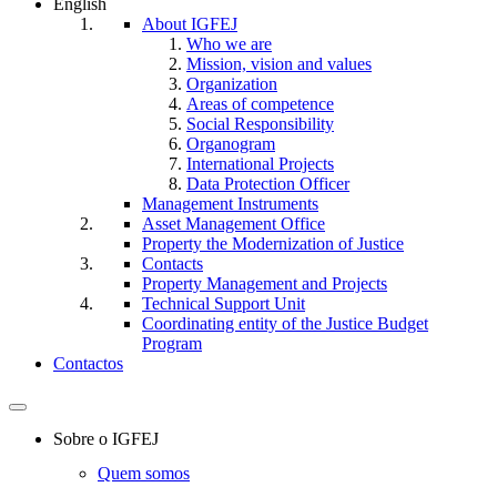
English
About IGFEJ
Who we are
Mission, vision and values
Organization
Areas of competence
Social Responsibility
Organogram
International Projects
Data Protection Officer
Management Instruments
Asset Management Office
Property the Modernization of Justice
Contacts
Property Management and Projects
Technical Support Unit
Coordinating entity of the Justice Budget
Program
Contactos
Toggle
navigation
Sobre o IGFEJ
Quem somos