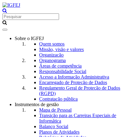
Toggle
navigation
Sobre o IGFEJ
Quem somos
Missão, visão e valores
Organização
Organograma
Áreas de competência
Responsabilidade Social
Acesso a Informação Administrativa
Encarregado de Proteção de Dados
Regulamento Geral de Proteção de Dados
(RGPD)
Contratação pública
Instrumentos de gestão
Mapa de Pessoal
Transição para as Carreiras Especiais de
Informática
Balanço Social
Planos de Atividades