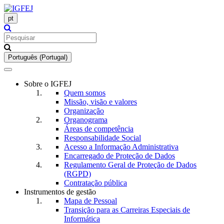
pt
Português (Portugal)
Toggle
navigation
Sobre o IGFEJ
Quem somos
Missão, visão e valores
Organização
Organograma
Áreas de competência
Responsabilidade Social
Acesso a Informação Administrativa
Encarregado de Proteção de Dados
Regulamento Geral de Proteção de Dados
(RGPD)
Contratação pública
Instrumentos de gestão
Mapa de Pessoal
Transição para as Carreiras Especiais de
Informática