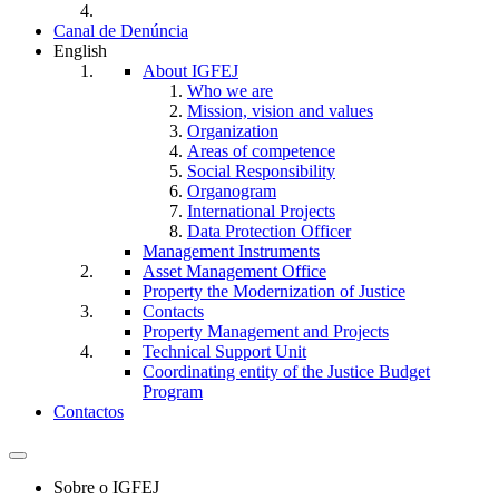
Canal de Denúncia
English
About IGFEJ
Who we are
Mission, vision and values
Organization
Areas of competence
Social Responsibility
Organogram
International Projects
Data Protection Officer
Management Instruments
Asset Management Office
Property the Modernization of Justice
Contacts
Property Management and Projects
Technical Support Unit
Coordinating entity of the Justice Budget
Program
Contactos
Toggle
navigation
Sobre o IGFEJ