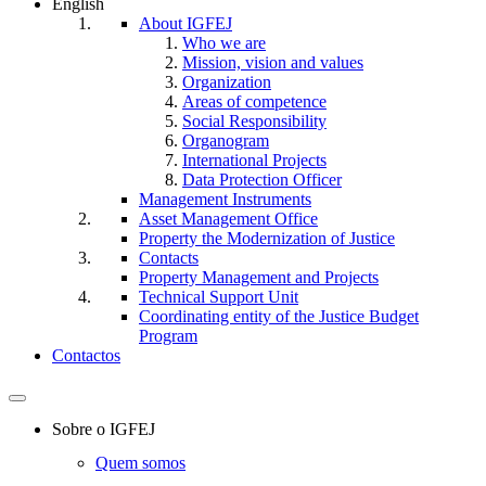
English
About IGFEJ
Who we are
Mission, vision and values
Organization
Areas of competence
Social Responsibility
Organogram
International Projects
Data Protection Officer
Management Instruments
Asset Management Office
Property the Modernization of Justice
Contacts
Property Management and Projects
Technical Support Unit
Coordinating entity of the Justice Budget
Program
Contactos
Toggle
navigation
Sobre o IGFEJ
Quem somos