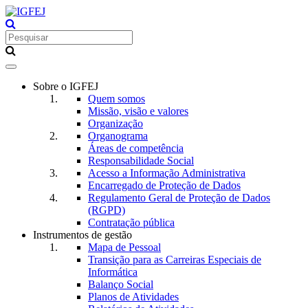
Toggle
navigation
Sobre o IGFEJ
Quem somos
Missão, visão e valores
Organização
Organograma
Áreas de competência
Responsabilidade Social
Acesso a Informação Administrativa
Encarregado de Proteção de Dados
Regulamento Geral de Proteção de Dados
(RGPD)
Contratação pública
Instrumentos de gestão
Mapa de Pessoal
Transição para as Carreiras Especiais de
Informática
Balanço Social
Planos de Atividades