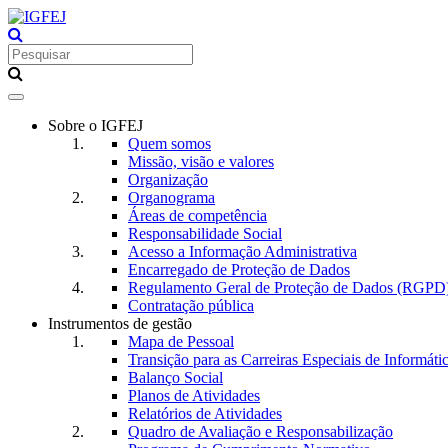
Toggle
navigation
Sobre o IGFEJ
Quem somos
Missão, visão e valores
Organização
Organograma
Áreas de competência
Responsabilidade Social
Acesso a Informação Administrativa
Encarregado de Proteção de Dados
Regulamento Geral de Proteção de Dados (RGPD
Contratação pública
Instrumentos de gestão
Mapa de Pessoal
Transição para as Carreiras Especiais de Informáti
Balanço Social
Planos de Atividades
Relatórios de Atividades
Quadro de Avaliação e Responsabilização