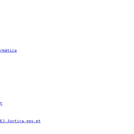
rmática
t
EJ.Justiça.gov.pt