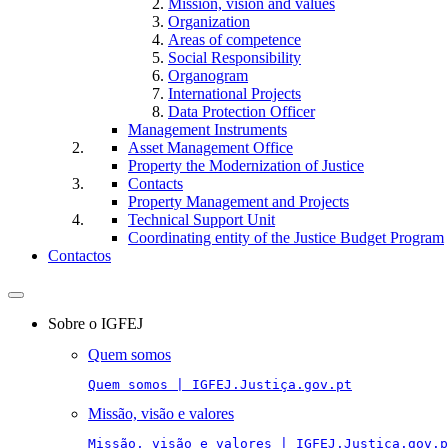
Mission, vision and values
Organization
Areas of competence
Social Responsibility
Organogram
International Projects
Data Protection Officer
Management Instruments
Asset Management Office
Property the Modernization of Justice
Contacts
Property Management and Projects
Technical Support Unit
Coordinating entity of the Justice Budget Program
Contactos
Toggle
navigation
Sobre o IGFEJ
Quem somos
Quem somos | IGFEJ.Justiça.gov.pt
Missão, visão e valores
Missão, visão e valores | IGFEJ.Justiça.gov.p