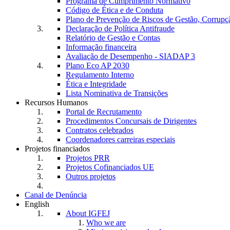
Programa de Cumprimento Normativo
Código de Ética e de Conduta
Plano de Prevenção de Riscos de Gestão, Corrupç
Declaração de Política Antifraude
Relatório de Gestão e Contas
Informação financeira
Avaliação de Desempenho - SIADAP 3
Plano Eco AP 2030
Regulamento Interno
Ética e Integridade
Lista Nominativa de Transições
Recursos Humanos
Portal de Recrutamento
Procedimentos Concursais de Dirigentes
Contratos celebrados
Coordenadores carreiras especiais
Projetos financiados
Projetos PRR
Projetos Cofinanciados UE
Outros projetos
Canal de Denúncia
English
About IGFEJ
Who we are