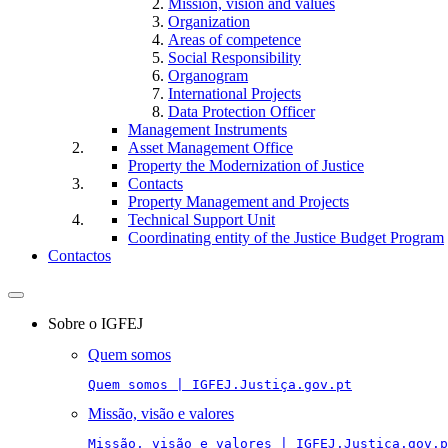
Mission, vision and values
Organization
Areas of competence
Social Responsibility
Organogram
International Projects
Data Protection Officer
Management Instruments
Asset Management Office
Property the Modernization of Justice
Contacts
Property Management and Projects
Technical Support Unit
Coordinating entity of the Justice Budget Program
Contactos
Toggle
navigation
Sobre o IGFEJ
Quem somos
Quem somos | IGFEJ.Justiça.gov.pt
Missão, visão e valores
Missão, visão e valores | IGFEJ.Justiça.gov.p