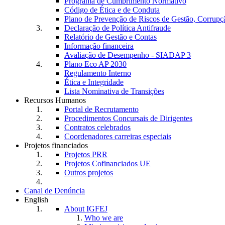
Programa de Cumprimento Normativo
Código de Ética e de Conduta
Plano de Prevenção de Riscos de Gestão, Corrupç
Declaração de Política Antifraude
Relatório de Gestão e Contas
Informação financeira
Avaliação de Desempenho - SIADAP 3
Plano Eco AP 2030
Regulamento Interno
Ética e Integridade
Lista Nominativa de Transições
Recursos Humanos
Portal de Recrutamento
Procedimentos Concursais de Dirigentes
Contratos celebrados
Coordenadores carreiras especiais
Projetos financiados
Projetos PRR
Projetos Cofinanciados UE
Outros projetos
Canal de Denúncia
English
About IGFEJ
Who we are