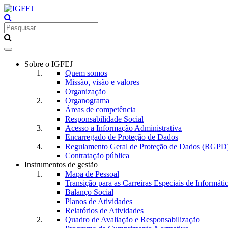
Toggle
navigation
Sobre o IGFEJ
Quem somos
Missão, visão e valores
Organização
Organograma
Áreas de competência
Responsabilidade Social
Acesso a Informação Administrativa
Encarregado de Proteção de Dados
Regulamento Geral de Proteção de Dados (RGPD
Contratação pública
Instrumentos de gestão
Mapa de Pessoal
Transição para as Carreiras Especiais de Informáti
Balanço Social
Planos de Atividades
Relatórios de Atividades
Quadro de Avaliação e Responsabilização