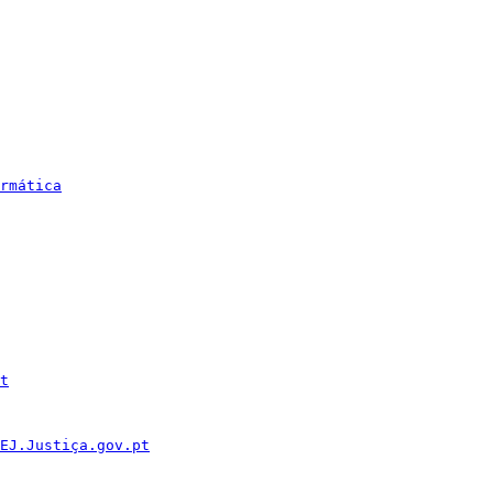
rmática
t
EJ.Justiça.gov.pt