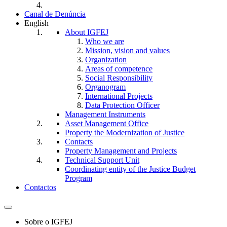
Canal de Denúncia
English
About IGFEJ
Who we are
Mission, vision and values
Organization
Areas of competence
Social Responsibility
Organogram
International Projects
Data Protection Officer
Management Instruments
Asset Management Office
Property the Modernization of Justice
Contacts
Property Management and Projects
Technical Support Unit
Coordinating entity of the Justice Budget
Program
Contactos
Toggle
navigation
Sobre o IGFEJ