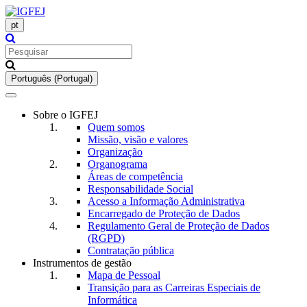
pt
Português (Portugal)
Toggle
navigation
Sobre o IGFEJ
Quem somos
Missão, visão e valores
Organização
Organograma
Áreas de competência
Responsabilidade Social
Acesso a Informação Administrativa
Encarregado de Proteção de Dados
Regulamento Geral de Proteção de Dados
(RGPD)
Contratação pública
Instrumentos de gestão
Mapa de Pessoal
Transição para as Carreiras Especiais de
Informática