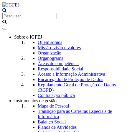
Toggle
navigation
Sobre o IGFEJ
Quem somos
Missão, visão e valores
Organização
Organograma
Áreas de competência
Responsabilidade Social
Acesso a Informação Administrativa
Encarregado de Proteção de Dados
Regulamento Geral de Proteção de Dados
(RGPD)
Contratação pública
Instrumentos de gestão
Mapa de Pessoal
Transição para as Carreiras Especiais de
Informática
Balanço Social
Planos de Atividades