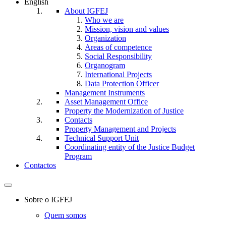
English
About IGFEJ
Who we are
Mission, vision and values
Organization
Areas of competence
Social Responsibility
Organogram
International Projects
Data Protection Officer
Management Instruments
Asset Management Office
Property the Modernization of Justice
Contacts
Property Management and Projects
Technical Support Unit
Coordinating entity of the Justice Budget
Program
Contactos
Toggle
navigation
Sobre o IGFEJ
Quem somos