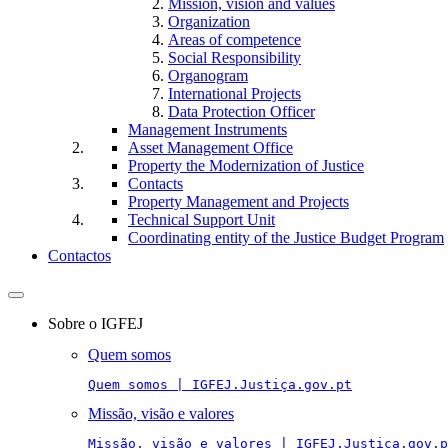
Mission, vision and values
Organization
Areas of competence
Social Responsibility
Organogram
International Projects
Data Protection Officer
Management Instruments
Asset Management Office
Property the Modernization of Justice
Contacts
Property Management and Projects
Technical Support Unit
Coordinating entity of the Justice Budget Program
Contactos
Toggle
navigation
Sobre o IGFEJ
Quem somos
Quem somos | IGFEJ.Justiça.gov.pt
Missão, visão e valores
Missão, visão e valores | IGFEJ.Justiça.gov.p