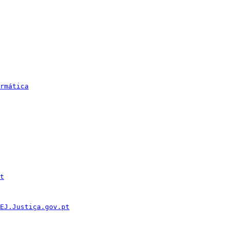
rmática
t
EJ.Justiça.gov.pt