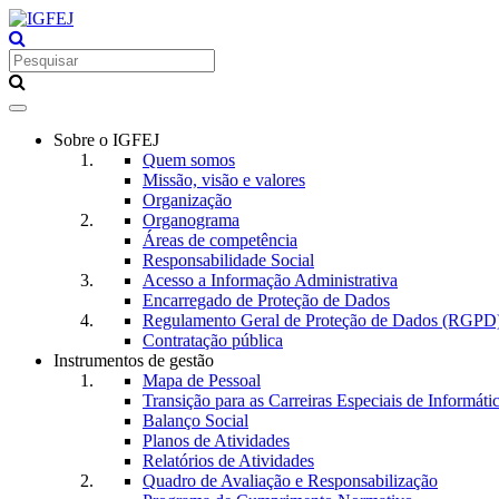
Toggle
navigation
Sobre o IGFEJ
Quem somos
Missão, visão e valores
Organização
Organograma
Áreas de competência
Responsabilidade Social
Acesso a Informação Administrativa
Encarregado de Proteção de Dados
Regulamento Geral de Proteção de Dados (RGPD
Contratação pública
Instrumentos de gestão
Mapa de Pessoal
Transição para as Carreiras Especiais de Informáti
Balanço Social
Planos de Atividades
Relatórios de Atividades
Quadro de Avaliação e Responsabilização