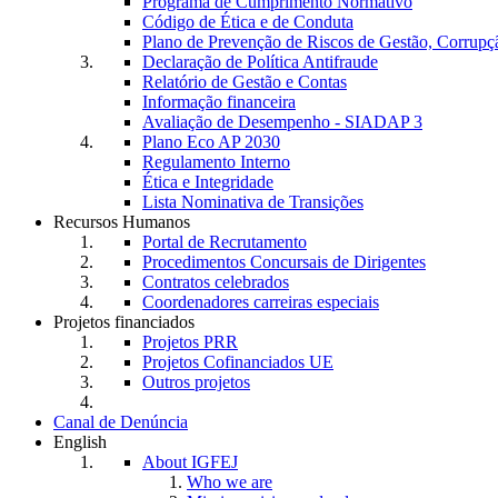
Programa de Cumprimento Normativo
Código de Ética e de Conduta
Plano de Prevenção de Riscos de Gestão, Corrupç
Declaração de Política Antifraude
Relatório de Gestão e Contas
Informação financeira
Avaliação de Desempenho - SIADAP 3
Plano Eco AP 2030
Regulamento Interno
Ética e Integridade
Lista Nominativa de Transições
Recursos Humanos
Portal de Recrutamento
Procedimentos Concursais de Dirigentes
Contratos celebrados
Coordenadores carreiras especiais
Projetos financiados
Projetos PRR
Projetos Cofinanciados UE
Outros projetos
Canal de Denúncia
English
About IGFEJ
Who we are