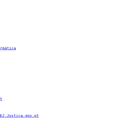
rmática
t
EJ.Justiça.gov.pt