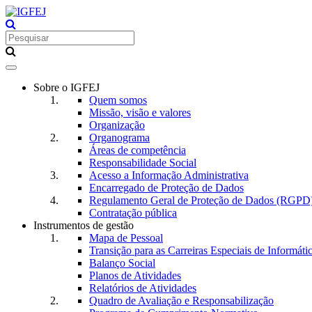
Toggle
navigation
Sobre o IGFEJ
Quem somos
Missão, visão e valores
Organização
Organograma
Áreas de competência
Responsabilidade Social
Acesso a Informação Administrativa
Encarregado de Proteção de Dados
Regulamento Geral de Proteção de Dados (RGPD
Contratação pública
Instrumentos de gestão
Mapa de Pessoal
Transição para as Carreiras Especiais de Informáti
Balanço Social
Planos de Atividades
Relatórios de Atividades
Quadro de Avaliação e Responsabilização