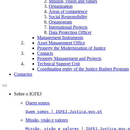
Mission, vision and values
Organization
Areas of competence
Social Responsibility
Organogram
International Projects
Data Protection Officer
Management Instruments
Asset Management Office
Property the Modernization of Justice
Contacts
Property Management and Projects
Technical Support Unit
Coordinating entity of the Justice Budget Program
Contactos
Toggle
navigation
Sobre o IGFEJ
Quem somos
Quem somos | IGFEJ.Justiça.gov.pt
Missão, visão e valores
Missão, visão e valores | IGFEJ.Justiça.gov.p