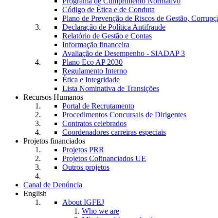
Programa de Cumprimento Normativo
Código de Ética e de Conduta
Plano de Prevenção de Riscos de Gestão, Corrupç
Declaração de Política Antifraude
Relatório de Gestão e Contas
Informação financeira
Avaliação de Desempenho - SIADAP 3
Plano Eco AP 2030
Regulamento Interno
Ética e Integridade
Lista Nominativa de Transições
Recursos Humanos
Portal de Recrutamento
Procedimentos Concursais de Dirigentes
Contratos celebrados
Coordenadores carreiras especiais
Projetos financiados
Projetos PRR
Projetos Cofinanciados UE
Outros projetos
Canal de Denúncia
English
About IGFEJ
Who we are