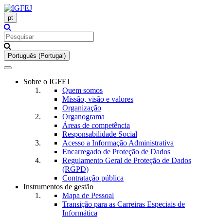
pt
Português (Portugal)
Toggle
navigation
Sobre o IGFEJ
Quem somos
Missão, visão e valores
Organização
Organograma
Áreas de competência
Responsabilidade Social
Acesso a Informação Administrativa
Encarregado de Proteção de Dados
Regulamento Geral de Proteção de Dados
(RGPD)
Contratação pública
Instrumentos de gestão
Mapa de Pessoal
Transição para as Carreiras Especiais de
Informática