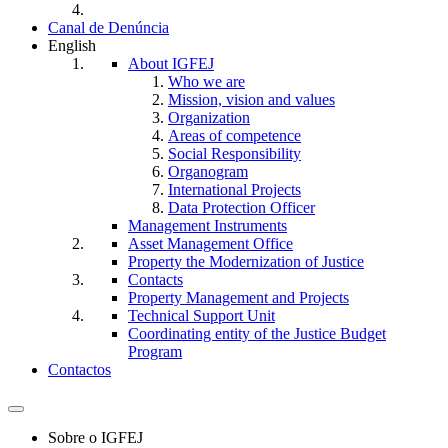
Canal de Denúncia
English
About IGFEJ
Who we are
Mission, vision and values
Organization
Areas of competence
Social Responsibility
Organogram
International Projects
Data Protection Officer
Management Instruments
Asset Management Office
Property the Modernization of Justice
Contacts
Property Management and Projects
Technical Support Unit
Coordinating entity of the Justice Budget
Program
Contactos
Toggle
navigation
Sobre o IGFEJ