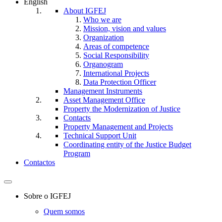
English
About IGFEJ
Who we are
Mission, vision and values
Organization
Areas of competence
Social Responsibility
Organogram
International Projects
Data Protection Officer
Management Instruments
Asset Management Office
Property the Modernization of Justice
Contacts
Property Management and Projects
Technical Support Unit
Coordinating entity of the Justice Budget
Program
Contactos
Toggle
navigation
Sobre o IGFEJ
Quem somos