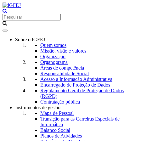
Toggle
navigation
Sobre o IGFEJ
Quem somos
Missão, visão e valores
Organização
Organograma
Áreas de competência
Responsabilidade Social
Acesso a Informação Administrativa
Encarregado de Proteção de Dados
Regulamento Geral de Proteção de Dados
(RGPD)
Contratação pública
Instrumentos de gestão
Mapa de Pessoal
Transição para as Carreiras Especiais de
Informática
Balanço Social
Planos de Atividades