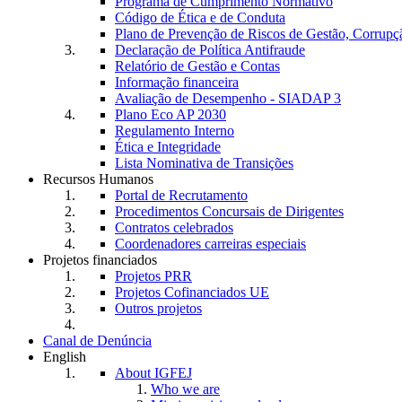
Programa de Cumprimento Normativo
Código de Ética e de Conduta
Plano de Prevenção de Riscos de Gestão, Corrupç
Declaração de Política Antifraude
Relatório de Gestão e Contas
Informação financeira
Avaliação de Desempenho - SIADAP 3
Plano Eco AP 2030
Regulamento Interno
Ética e Integridade
Lista Nominativa de Transições
Recursos Humanos
Portal de Recrutamento
Procedimentos Concursais de Dirigentes
Contratos celebrados
Coordenadores carreiras especiais
Projetos financiados
Projetos PRR
Projetos Cofinanciados UE
Outros projetos
Canal de Denúncia
English
About IGFEJ
Who we are