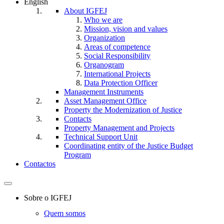
English
About IGFEJ
Who we are
Mission, vision and values
Organization
Areas of competence
Social Responsibility
Organogram
International Projects
Data Protection Officer
Management Instruments
Asset Management Office
Property the Modernization of Justice
Contacts
Property Management and Projects
Technical Support Unit
Coordinating entity of the Justice Budget
Program
Contactos
Toggle
navigation
Sobre o IGFEJ
Quem somos