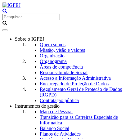
Toggle
navigation
Sobre o IGFEJ
Quem somos
Missão, visão e valores
Organização
Organograma
Áreas de competência
Responsabilidade Social
Acesso a Informação Administrativa
Encarregado de Proteção de Dados
Regulamento Geral de Proteção de Dados
(RGPD)
Contratação pública
Instrumentos de gestão
Mapa de Pessoal
Transição para as Carreiras Especiais de
Informática
Balanço Social
Planos de Atividades