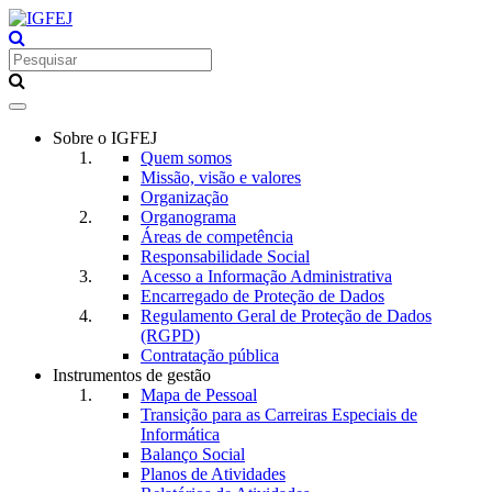
Toggle
navigation
Sobre o IGFEJ
Quem somos
Missão, visão e valores
Organização
Organograma
Áreas de competência
Responsabilidade Social
Acesso a Informação Administrativa
Encarregado de Proteção de Dados
Regulamento Geral de Proteção de Dados
(RGPD)
Contratação pública
Instrumentos de gestão
Mapa de Pessoal
Transição para as Carreiras Especiais de
Informática
Balanço Social
Planos de Atividades