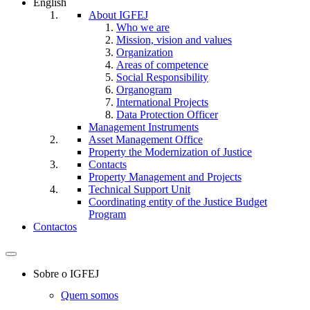
English
About IGFEJ
Who we are
Mission, vision and values
Organization
Areas of competence
Social Responsibility
Organogram
International Projects
Data Protection Officer
Management Instruments
Asset Management Office
Property the Modernization of Justice
Contacts
Property Management and Projects
Technical Support Unit
Coordinating entity of the Justice Budget
Program
Contactos
Toggle
navigation
Sobre o IGFEJ
Quem somos