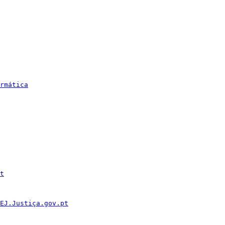
rmática
t
EJ.Justiça.gov.pt