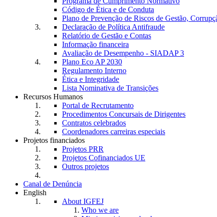
Programa de Cumprimento Normativo
Código de Ética e de Conduta
Plano de Prevenção de Riscos de Gestão, Corrupç
Declaração de Política Antifraude
Relatório de Gestão e Contas
Informação financeira
Avaliação de Desempenho - SIADAP 3
Plano Eco AP 2030
Regulamento Interno
Ética e Integridade
Lista Nominativa de Transições
Recursos Humanos
Portal de Recrutamento
Procedimentos Concursais de Dirigentes
Contratos celebrados
Coordenadores carreiras especiais
Projetos financiados
Projetos PRR
Projetos Cofinanciados UE
Outros projetos
Canal de Denúncia
English
About IGFEJ
Who we are