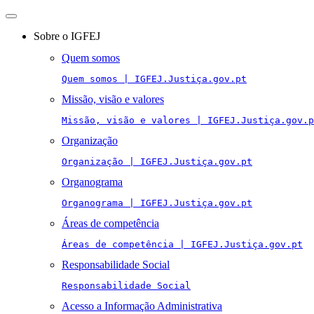
Toggle
navigation
Sobre o IGFEJ
Quem somos
Quem somos | IGFEJ.Justiça.gov.pt
Missão, visão e valores
Missão, visão e valores | IGFEJ.Justiça.gov.p
Organização
Organização | IGFEJ.Justiça.gov.pt
Organograma
Organograma | IGFEJ.Justiça.gov.pt
Áreas de competência
Áreas de competência | IGFEJ.Justiça.gov.pt
Responsabilidade Social
Responsabilidade Social
Acesso a Informação Administrativa