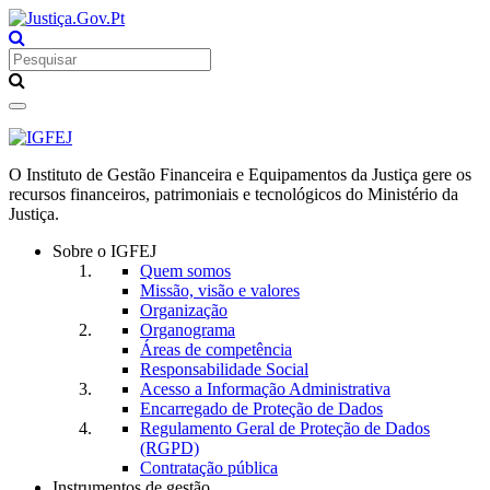
Toggle
navigation
O Instituto de Gestão Financeira e Equipamentos da Justiça gere os
recursos financeiros, patrimoniais e tecnológicos do Ministério da
Justiça.
Sobre o IGFEJ
Quem somos
Missão, visão e valores
Organização
Organograma
Áreas de competência
Responsabilidade Social
Acesso a Informação Administrativa
Encarregado de Proteção de Dados
Regulamento Geral de Proteção de Dados
(RGPD)
Contratação pública
Instrumentos de gestão