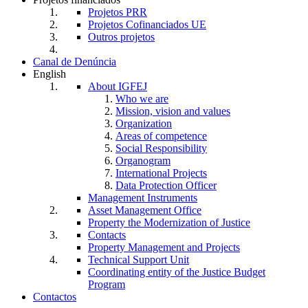
Projetos PRR
Projetos Cofinanciados UE
Outros projetos
Canal de Denúncia
English
About IGFEJ
Who we are
Mission, vision and values
Organization
Areas of competence
Social Responsibility
Organogram
International Projects
Data Protection Officer
Management Instruments
Asset Management Office
Property the Modernization of Justice
Contacts
Property Management and Projects
Technical Support Unit
Coordinating entity of the Justice Budget
Program
Contactos