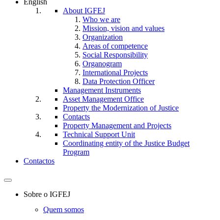
English
About IGFEJ
Who we are
Mission, vision and values
Organization
Areas of competence
Social Responsibility
Organogram
International Projects
Data Protection Officer
Management Instruments
Asset Management Office
Property the Modernization of Justice
Contacts
Property Management and Projects
Technical Support Unit
Coordinating entity of the Justice Budget
Program
Contactos
Toggle
navigation
Sobre o IGFEJ
Quem somos