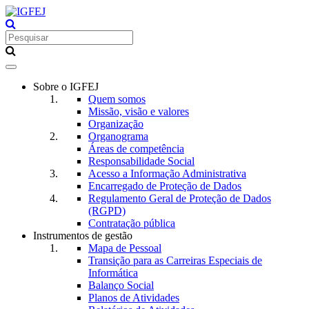
Toggle
navigation
Sobre o IGFEJ
Quem somos
Missão, visão e valores
Organização
Organograma
Áreas de competência
Responsabilidade Social
Acesso a Informação Administrativa
Encarregado de Proteção de Dados
Regulamento Geral de Proteção de Dados
(RGPD)
Contratação pública
Instrumentos de gestão
Mapa de Pessoal
Transição para as Carreiras Especiais de
Informática
Balanço Social
Planos de Atividades