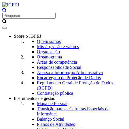
Toggle
navigation
Sobre o IGFEJ
Quem somos
Missão, visão e valores
Organização
Organograma
Áreas de competência
Responsabilidade Social
Acesso a Informação Administrativa
Encarregado de Proteção de Dados
Regulamento Geral de Proteção de Dados
(RGPD)
Contratação pública
Instrumentos de gestão
Mapa de Pessoal
Transição para as Carreiras Especiais de
Informática
Balanço Social
Planos de Atividades