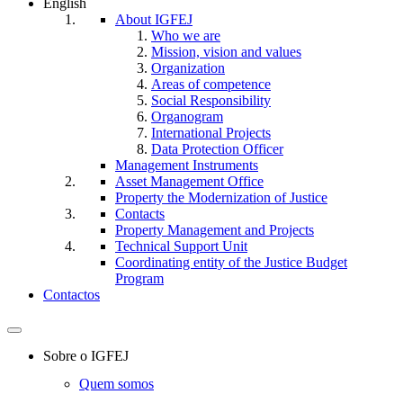
English
About IGFEJ
Who we are
Mission, vision and values
Organization
Areas of competence
Social Responsibility
Organogram
International Projects
Data Protection Officer
Management Instruments
Asset Management Office
Property the Modernization of Justice
Contacts
Property Management and Projects
Technical Support Unit
Coordinating entity of the Justice Budget
Program
Contactos
Toggle
navigation
Sobre o IGFEJ
Quem somos