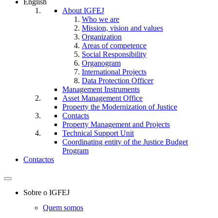
English
About IGFEJ
Who we are
Mission, vision and values
Organization
Areas of competence
Social Responsibility
Organogram
International Projects
Data Protection Officer
Management Instruments
Asset Management Office
Property the Modernization of Justice
Contacts
Property Management and Projects
Technical Support Unit
Coordinating entity of the Justice Budget
Program
Contactos
Toggle
navigation
Sobre o IGFEJ
Quem somos