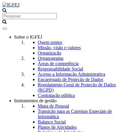
Toggle
navigation
Sobre o IGFEJ
Quem somos
Missão, visão e valores
Organização
Organograma
Áreas de competência
Responsabilidade Social
Acesso a Informação Administrativa
Encarregado de Proteção de Dados
Regulamento Geral de Proteção de Dados
(RGPD)
Contratação pública
Instrumentos de gestão
Mapa de Pessoal
Transição para as Carreiras Especiais de
Informática
Balanço Social
Planos de Atividades