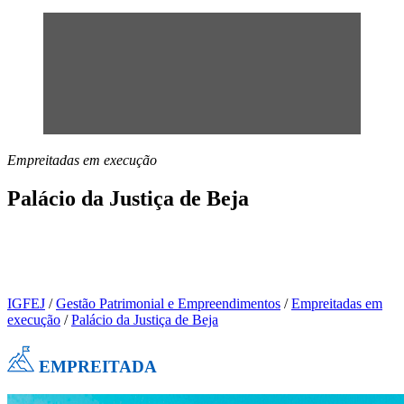
Empreitadas em execução
Palácio da Justiça de Beja
Empreitada de construção do novo
edifício
IGFEJ
/
Gestão Patrimonial e Empreendimentos
/
Empreitadas em
execução
/
Palácio da Justiça de Beja
EMPREITADA