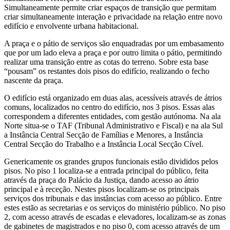
Simultaneamente permite criar espaços de transição que permitam
criar simultaneamente interação e privacidade na relação entre novo
edifício e envolvente urbana habitacional.
A praça e o pátio de serviços são enquadradas por um embasamento
que por um lado eleva a praça e por outro limita o pátio, permitindo
realizar uma transição entre as cotas do terreno. Sobre esta base
“pousam” os restantes dois pisos do edifício, realizando o fecho
nascente da praça.
O edifício está organizado em duas alas, acessíveis através de átrios
comuns, localizados no centro do edifício, nos 3 pisos. Essas alas
correspondem a diferentes entidades, com gestão autónoma. Na ala
Norte situa-se o TAF (Tribunal Administrativo e Fiscal) e na ala Sul
a Instância Central Secção de Famílias e Menores, a Instância
Central Secção do Trabalho e a Instância Local Secção Cível.
Genericamente os grandes grupos funcionais estão divididos pelos
pisos. No piso 1 localiza-se a entrada principal do público, feita
através da praça do Palácio da Justiça, dando acesso ao átrio
principal e à receção. Nestes pisos localizam-se os principais
serviços dos tribunais e das instâncias com acesso ao público. Entre
estes estão as secretarias e os serviços do ministério público. No piso
2, com acesso através de escadas e elevadores, localizam-se as zonas
de gabinetes de magistrados e no piso 0, com acesso através de um