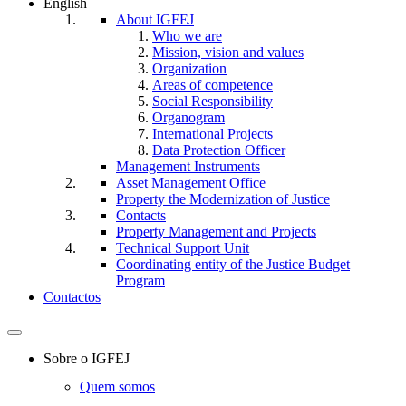
English
About IGFEJ
Who we are
Mission, vision and values
Organization
Areas of competence
Social Responsibility
Organogram
International Projects
Data Protection Officer
Management Instruments
Asset Management Office
Property the Modernization of Justice
Contacts
Property Management and Projects
Technical Support Unit
Coordinating entity of the Justice Budget
Program
Contactos
Toggle
navigation
Sobre o IGFEJ
Quem somos