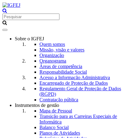
Toggle
navigation
Sobre o IGFEJ
Quem somos
Missão, visão e valores
Organização
Organograma
Áreas de competência
Responsabilidade Social
Acesso a Informação Administrativa
Encarregado de Proteção de Dados
Regulamento Geral de Proteção de Dados
(RGPD)
Contratação pública
Instrumentos de gestão
Mapa de Pessoal
Transição para as Carreiras Especiais de
Informática
Balanço Social
Planos de Atividades