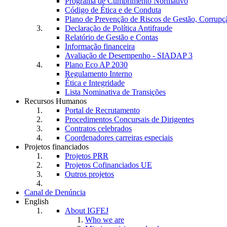
Programa de Cumprimento Normativo
Código de Ética e de Conduta
Plano de Prevenção de Riscos de Gestão, Corrupç
Declaração de Política Antifraude
Relatório de Gestão e Contas
Informação financeira
Avaliação de Desempenho - SIADAP 3
Plano Eco AP 2030
Regulamento Interno
Ética e Integridade
Lista Nominativa de Transições
Recursos Humanos
Portal de Recrutamento
Procedimentos Concursais de Dirigentes
Contratos celebrados
Coordenadores carreiras especiais
Projetos financiados
Projetos PRR
Projetos Cofinanciados UE
Outros projetos
Canal de Denúncia
English
About IGFEJ
Who we are