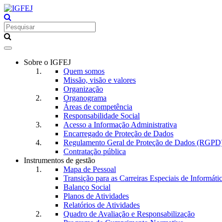
Toggle
navigation
Sobre o IGFEJ
Quem somos
Missão, visão e valores
Organização
Organograma
Áreas de competência
Responsabilidade Social
Acesso a Informação Administrativa
Encarregado de Proteção de Dados
Regulamento Geral de Proteção de Dados (RGPD
Contratação pública
Instrumentos de gestão
Mapa de Pessoal
Transição para as Carreiras Especiais de Informáti
Balanço Social
Planos de Atividades
Relatórios de Atividades
Quadro de Avaliação e Responsabilização