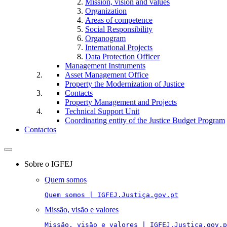
Mission, vision and values
Organization
Areas of competence
Social Responsibility
Organogram
International Projects
Data Protection Officer
Management Instruments
Asset Management Office
Property the Modernization of Justice
Contacts
Property Management and Projects
Technical Support Unit
Coordinating entity of the Justice Budget Program
Contactos
Toggle
navigation
Sobre o IGFEJ
Quem somos
Quem somos | IGFEJ.Justiça.gov.pt
Missão, visão e valores
Missão, visão e valores | IGFEJ.Justiça.gov.p