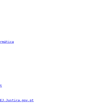
rmática
t
EJ.Justiça.gov.pt