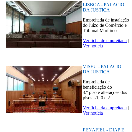
LISBOA - PALÁCIO
DA JUSTIÇA
Empreitada de instalação
do Juízo de Comércio e
Tribunal Marítimo
Ver ficha de empreitada
|
Ver notícia
VISEU - PALÁCIO
DA JUSTIÇA
Empreitada de
beneficiação do
3.º piso e alterações dos
pisos -1, 0 e 2
Ver ficha da empreitada
|
Ver notícia
PENAFIEL - DIAP E