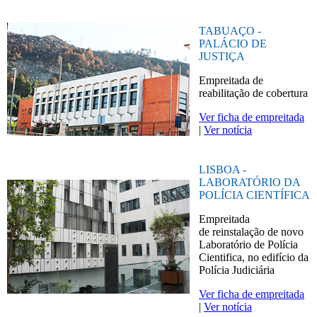
TABUAÇO -
PALÁCIO DE
JUSTIÇA
Empreitada de
reabilitação de cobertura
Ver ficha de empreitada
|
Ver notícia
LISBOA -
LABORATÓRIO DA
POLÍCIA CIENTÍFICA
Empreitada
de reinstalação de novo
Laboratório de Polícia
Cientifica, no edifício da
Polícia Judiciária
Ver ficha de empreitada
|
Ver notícia