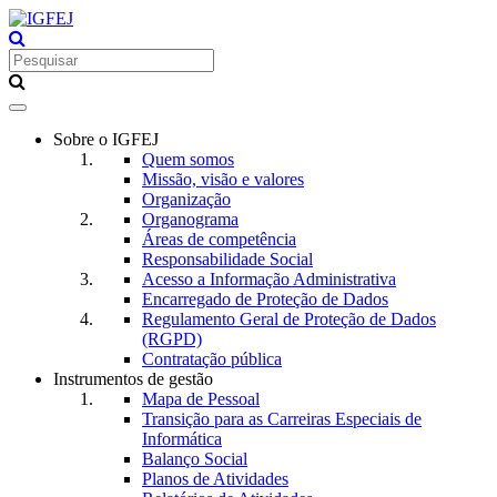
Toggle
navigation
Sobre o IGFEJ
Quem somos
Missão, visão e valores
Organização
Organograma
Áreas de competência
Responsabilidade Social
Acesso a Informação Administrativa
Encarregado de Proteção de Dados
Regulamento Geral de Proteção de Dados
(RGPD)
Contratação pública
Instrumentos de gestão
Mapa de Pessoal
Transição para as Carreiras Especiais de
Informática
Balanço Social
Planos de Atividades