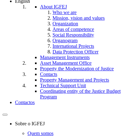
English
About IGFEJ
Who we are
Mission, vision and values
Organization
Areas of competence
Social Responsibility
Organogram
International Projects
Data Protection Officer
Management Instruments
Asset Management Office
Property the Modernization of Justice
Contacts
Property Management and Projects
Technical Support Unit
Coordinating entity of the Justice Budget
Program
Contactos
Toggle
navigation
Sobre o IGFEJ
Quem somos