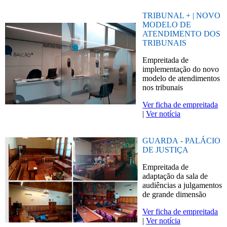
TRIBUNAL + | NOVO
MODELO DE
ATENDIMENTO DOS
TRIBUNAIS
Empreitada de
implementação do novo
modelo de atendimentos
nos tribunais
Ver ficha de empreitada
|
Ver notícia
GUARDA - PALÁCIO
DE JUSTIÇA
Empreitada de
adaptação da sala de
audiências a julgamentos
de grande dimensão
Ver ficha de empreitada
|
Ver notícia