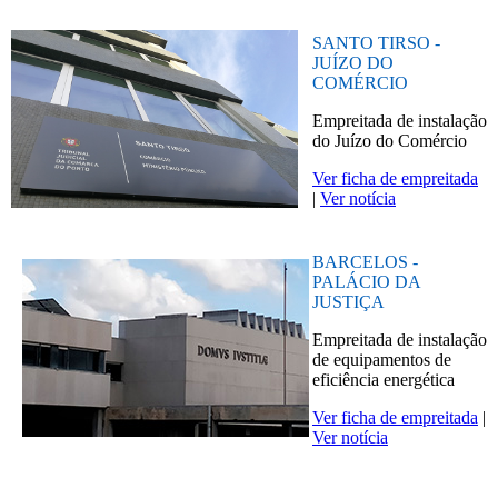
SANTO TIRSO -
JUÍZO DO
COMÉRCIO
Empreitada de instalação
do Juízo do Comércio
Ver ficha de empreitada
|
Ver notícia
BARCELOS -
PALÁCIO DA
JUSTIÇA
Empreitada de instalação
de equipamentos de
eficiência energética
Ver ficha de empreitada
|
Ver notícia