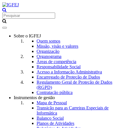
Toggle
navigation
Sobre o IGFEJ
Quem somos
Missão, visão e valores
Organização
Organograma
Áreas de competência
Responsabilidade Social
Acesso a Informação Administrativa
Encarregado de Proteção de Dados
Regulamento Geral de Proteção de Dados
(RGPD)
Contratação pública
Instrumentos de gestão
Mapa de Pessoal
Transição para as Carreiras Especiais de
Informática
Balanço Social
Planos de Atividades