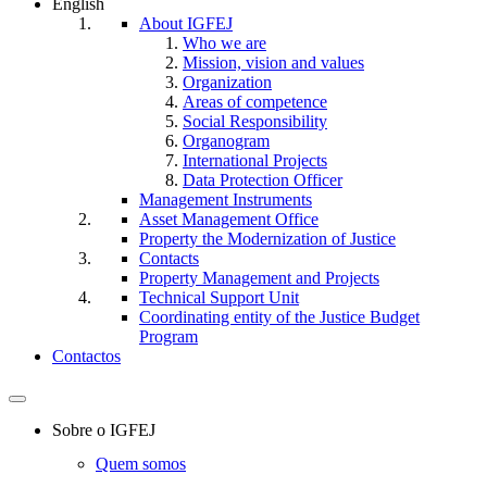
English
About IGFEJ
Who we are
Mission, vision and values
Organization
Areas of competence
Social Responsibility
Organogram
International Projects
Data Protection Officer
Management Instruments
Asset Management Office
Property the Modernization of Justice
Contacts
Property Management and Projects
Technical Support Unit
Coordinating entity of the Justice Budget
Program
Contactos
Toggle
navigation
Sobre o IGFEJ
Quem somos