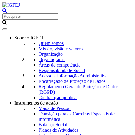
Toggle
navigation
Sobre o IGFEJ
Quem somos
Missão, visão e valores
Organização
Organograma
Áreas de competência
Responsabilidade Social
Acesso a Informação Administrativa
Encarregado de Proteção de Dados
Regulamento Geral de Proteção de Dados
(RGPD)
Contratação pública
Instrumentos de gestão
Mapa de Pessoal
Transição para as Carreiras Especiais de
Informática
Balanço Social
Planos de Atividades