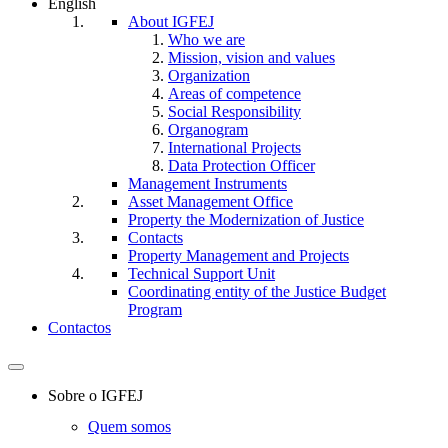
English
About IGFEJ
Who we are
Mission, vision and values
Organization
Areas of competence
Social Responsibility
Organogram
International Projects
Data Protection Officer
Management Instruments
Asset Management Office
Property the Modernization of Justice
Contacts
Property Management and Projects
Technical Support Unit
Coordinating entity of the Justice Budget
Program
Contactos
Toggle
navigation
Sobre o IGFEJ
Quem somos