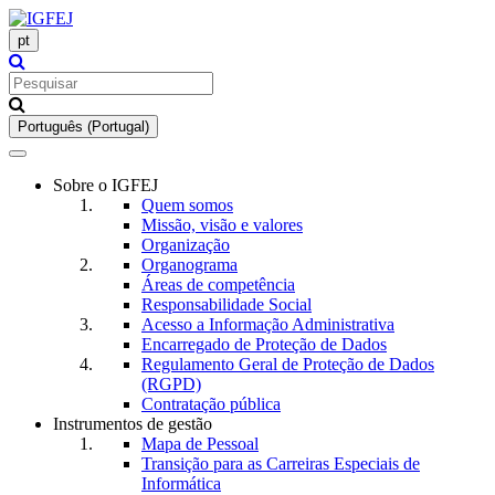
pt
Português (Portugal)
Toggle
navigation
Sobre o IGFEJ
Quem somos
Missão, visão e valores
Organização
Organograma
Áreas de competência
Responsabilidade Social
Acesso a Informação Administrativa
Encarregado de Proteção de Dados
Regulamento Geral de Proteção de Dados
(RGPD)
Contratação pública
Instrumentos de gestão
Mapa de Pessoal
Transição para as Carreiras Especiais de
Informática