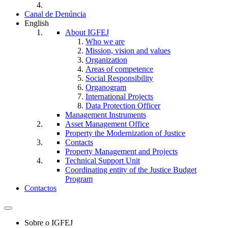
Canal de Denúncia
English
About IGFEJ
Who we are
Mission, vision and values
Organization
Areas of competence
Social Responsibility
Organogram
International Projects
Data Protection Officer
Management Instruments
Asset Management Office
Property the Modernization of Justice
Contacts
Property Management and Projects
Technical Support Unit
Coordinating entity of the Justice Budget
Program
Contactos
Toggle
navigation
Sobre o IGFEJ