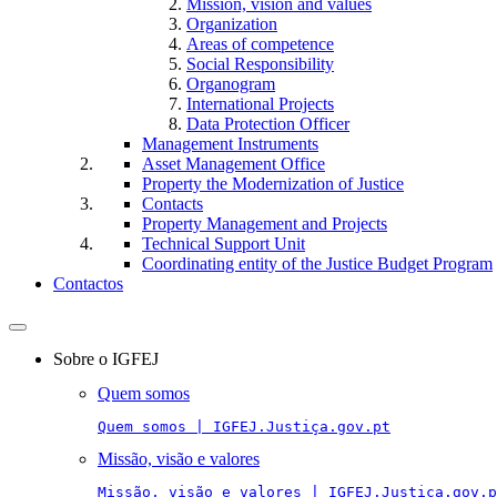
Mission, vision and values
Organization
Areas of competence
Social Responsibility
Organogram
International Projects
Data Protection Officer
Management Instruments
Asset Management Office
Property the Modernization of Justice
Contacts
Property Management and Projects
Technical Support Unit
Coordinating entity of the Justice Budget Program
Contactos
Toggle
navigation
Sobre o IGFEJ
Quem somos
Quem somos | IGFEJ.Justiça.gov.pt
Missão, visão e valores
Missão, visão e valores | IGFEJ.Justiça.gov.p