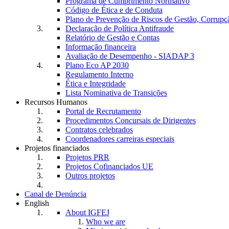
Programa de Cumprimento Normativo
Código de Ética e de Conduta
Plano de Prevenção de Riscos de Gestão, Corrupç
Declaração de Política Antifraude
Relatório de Gestão e Contas
Informação financeira
Avaliação de Desempenho - SIADAP 3
Plano Eco AP 2030
Regulamento Interno
Ética e Integridade
Lista Nominativa de Transições
Recursos Humanos
Portal de Recrutamento
Procedimentos Concursais de Dirigentes
Contratos celebrados
Coordenadores carreiras especiais
Projetos financiados
Projetos PRR
Projetos Cofinanciados UE
Outros projetos
Canal de Denúncia
English
About IGFEJ
Who we are