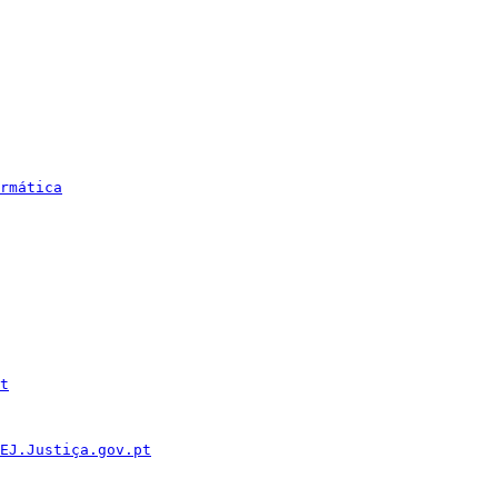
rmática
t
EJ.Justiça.gov.pt