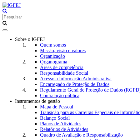
Toggle
navigation
Sobre o IGFEJ
Quem somos
Missão, visão e valores
Organização
Organograma
Áreas de competência
Responsabilidade Social
Acesso a Informação Administrativa
Encarregado de Proteção de Dados
Regulamento Geral de Proteção de Dados (RGPD
Contratação pública
Instrumentos de gestão
Mapa de Pessoal
Transição para as Carreiras Especiais de Informáti
Balanço Social
Planos de Atividades
Relatórios de Atividades
Quadro de Avaliação e Responsabilização