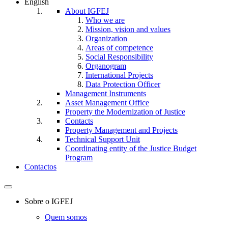
English
About IGFEJ
Who we are
Mission, vision and values
Organization
Areas of competence
Social Responsibility
Organogram
International Projects
Data Protection Officer
Management Instruments
Asset Management Office
Property the Modernization of Justice
Contacts
Property Management and Projects
Technical Support Unit
Coordinating entity of the Justice Budget
Program
Contactos
Toggle
navigation
Sobre o IGFEJ
Quem somos