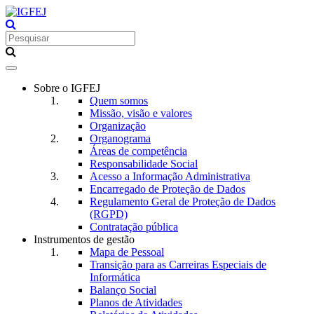
Toggle
navigation
Sobre o IGFEJ
Quem somos
Missão, visão e valores
Organização
Organograma
Áreas de competência
Responsabilidade Social
Acesso a Informação Administrativa
Encarregado de Proteção de Dados
Regulamento Geral de Proteção de Dados
(RGPD)
Contratação pública
Instrumentos de gestão
Mapa de Pessoal
Transição para as Carreiras Especiais de
Informática
Balanço Social
Planos de Atividades