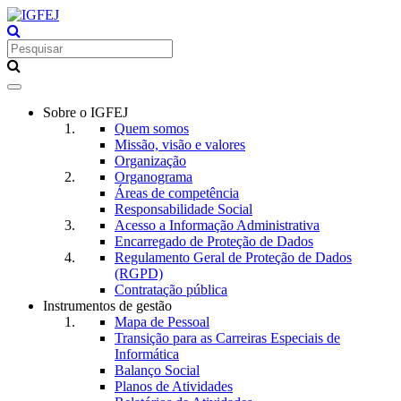
Toggle
navigation
Sobre o IGFEJ
Quem somos
Missão, visão e valores
Organização
Organograma
Áreas de competência
Responsabilidade Social
Acesso a Informação Administrativa
Encarregado de Proteção de Dados
Regulamento Geral de Proteção de Dados
(RGPD)
Contratação pública
Instrumentos de gestão
Mapa de Pessoal
Transição para as Carreiras Especiais de
Informática
Balanço Social
Planos de Atividades