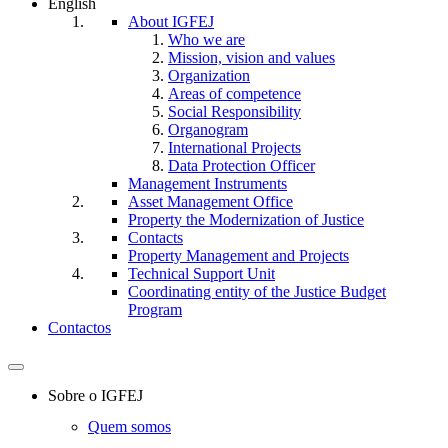
English
About IGFEJ
Who we are
Mission, vision and values
Organization
Areas of competence
Social Responsibility
Organogram
International Projects
Data Protection Officer
Management Instruments
Asset Management Office
Property the Modernization of Justice
Contacts
Property Management and Projects
Technical Support Unit
Coordinating entity of the Justice Budget
Program
Contactos
Toggle
navigation
Sobre o IGFEJ
Quem somos