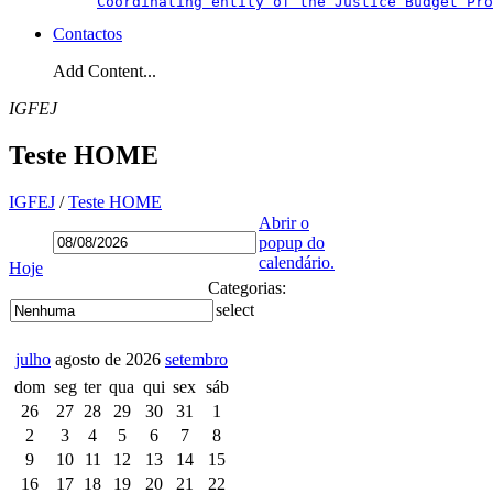
Coordinating entity of the Justice Budget Pro
Contactos
Add Content...
IGFEJ
Teste HOME
IGFEJ
/
Teste HOME
Abrir o
popup do
calendário.
Hoje
Categorias:
select
julho
agosto de 2026
setembro
dom
seg
ter
qua
qui
sex
sáb
26
27
28
29
30
31
1
2
3
4
5
6
7
8
9
10
11
12
13
14
15
16
17
18
19
20
21
22