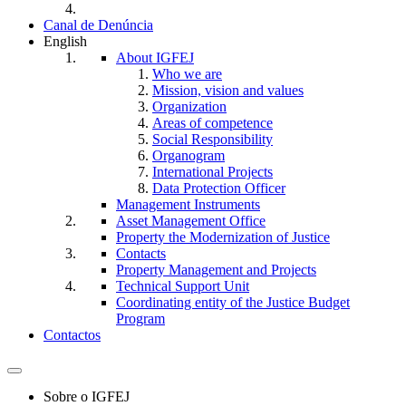
Canal de Denúncia
English
About IGFEJ
Who we are
Mission, vision and values
Organization
Areas of competence
Social Responsibility
Organogram
International Projects
Data Protection Officer
Management Instruments
Asset Management Office
Property the Modernization of Justice
Contacts
Property Management and Projects
Technical Support Unit
Coordinating entity of the Justice Budget
Program
Contactos
Toggle
navigation
Sobre o IGFEJ